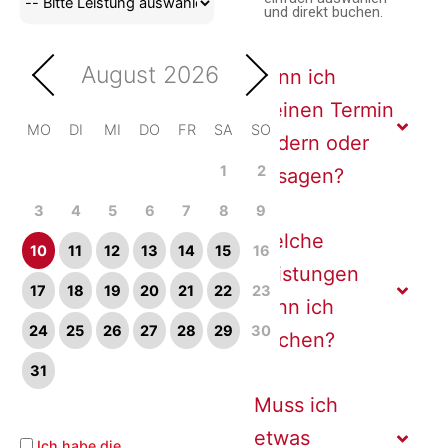
und direkt buchen.
August
2026
Kann ich
meinen Termin
MO
DI
MI
DO
FR
SA
SO
ändern oder
1
2
absagen?
3
4
5
6
7
8
9
Welche
10
11
12
13
14
15
16
Leistungen
17
18
19
20
21
22
23
kann ich
24
25
26
27
28
29
30
buchen?
31
Muss ich
etwas
Ich habe die